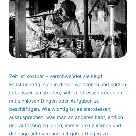
Zeit ist kostbar – verschwendet sie klug!
Es ist unnötig, sich in dieser wertvollen und kurzen
Lebenszeit zu streiten, sich zu stressen oder sich
mit sinnlosen Dingen oder Aufgaben zu
beschäftigen. Wie wichtig ist es stattdessen,
auszusprechen, was man an anderen liebt, ehrlich
und aufrichtig zu leben, immer dazuzulernen und
die Tage achtsam und mit guten Dingen zu