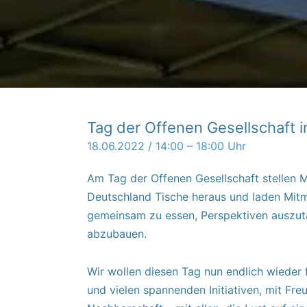
Tag der Offenen Gesellschaft 
18.06.2022 / 14:00 – 18:00 Uhr
Am Tag der Offenen Gesellschaft stellen 
Deutschland Tische heraus und laden Mit
gemeinsam zu essen, Perspektiven auszut
abzubauen.
Wir wollen diesen Tag nun endlich wieder
und vielen spannenden Initiativen, mit Fre