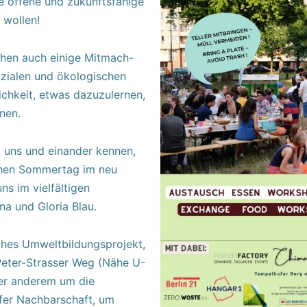
ne offene und zukunftsfähige
 wollen!
chen auch einige Mitmach-
zialen und ökologischen
ichkeit, etwas dazuzulernen,
nen.
t uns und einander kennen,
chen Sommertag im neu
ns im vielfältigen
a und Gloria Blau.
iches Umweltbildungsprojekt,
Peter-Strasser Weg (Nähe U-
ter anderem um die
fer Nachbarschaft, um