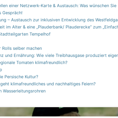
llen einer Netzwerk-Karte & Austausch: Was wünschen Sie 
s Gespräch!
ung – Austausch zur inklusiven Entwicklung des Westfeldga
it im Alter & eine „Plauderbank/ Plauderecke“ zum „Einfac
tadtteilgarten Tempelhof
 Rolls selber machen
anz und Ernährung: Wie viele Treibhausgase produziert eigen
gionale Tomaten klimafreundlich?
op
e Persische Kultur?
 geht klimafreundliches und nachhaltiges Feiern?
n Wasserleitungsrohren