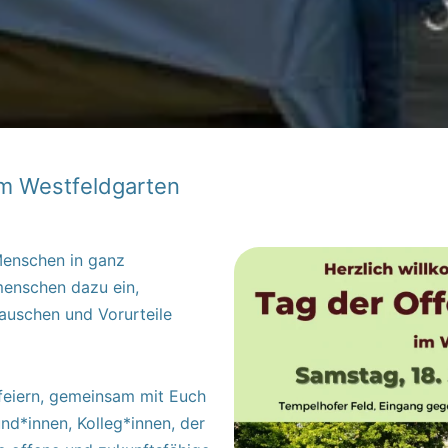
im Westfeldgarten
Menschen in ganz
menschen dazu ein,
auschen und Vorurteile
 feiern, gemeinsam mit Euch
und*innen, Kolleg*innen, der