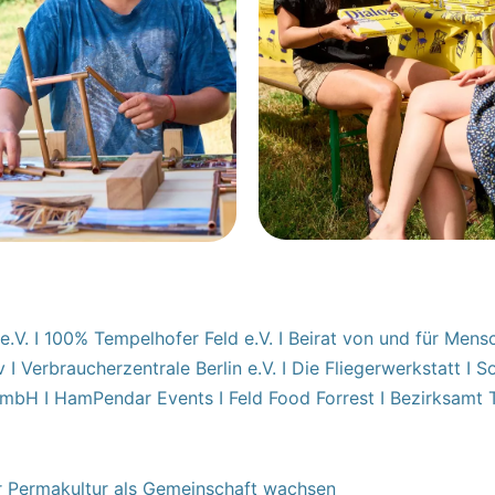
 21 e.V. I 100% Tempelhofer Feld e.V. I Beirat von und für M
iv I Verbraucherzentrale Berlin e.V. I Die Fliegerwerkstatt I 
gGmbH I HamPendar Events I Feld Food Forrest I Bezirksamt
er Permakultur als Gemeinschaft wachsen